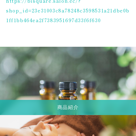
https://bisquare.salon.ec/?
shop_id=23e31003c8a78248c3598531a21dbe0b
1ff1bb464ea2f7383951697d33f6f630
商品紹介